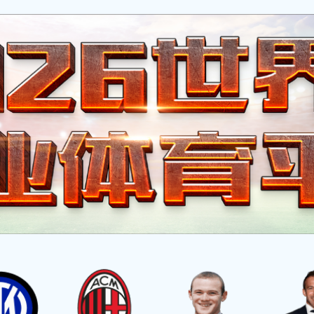
App下载
公司介绍
体育动态
登录
APP与网页版入口｜畅享全
供全面覆盖足球、篮球、电竞等项目的赛事资讯与数
比赛，聚焦热门体育内容， 助您轻松获取赛事动
手机App
网页版