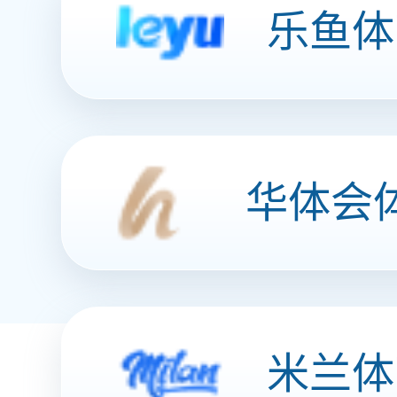
上一篇：
许昕与上海队签约兼教练身份，年薪…
延伸阅读