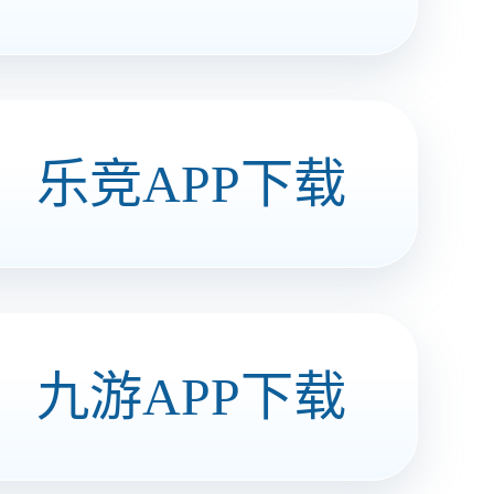
1200万欧元，意
队长劳塔罗·马丁内斯进行紧张的续...
次创中锋纪录，掘
主场以118比104击败印第安纳步行者，核...