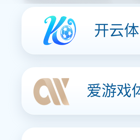
落点调动和节奏变化，试图让林诗栋在移
套“软磨硬泡”的灵巧体系，一度让林诗栋
关键分上的博弈：暴力
比赛进入决胜局后，双方的优势与短板被
控制住莫雷加德的反手位，逼迫对手在别
得分，但稳定性不足。最终，林诗栋凭借更
的比拼，更是关于“简单有效”与“复杂多变
展望未来，这场
新生代对决
无疑为世界乒
限可能。对于国乒而言，如何培养更多的
于整个世界乒坛来说，这种风格迥异的对