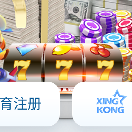
手重炮如何破局
学”的代表。他以惊人的正手单板质量为核心，拉球时重心极低、
面对莫雷加德，林诗栋的策略非常清晰：利用发球和台内控制的
压制“灵巧体系”的旋转变化空间。在比赛的多拍对抗中，林诗栋
，正是这位国乒未来之星的最大杀招，也是他在
新生代对决
中占
何用变化周旋
系”则充满了北欧球员特有的智慧与创意。他的发球极具迷惑性，
诗栋的暴力进攻，莫雷加德没有选择硬碰硬，而是充分发挥自己