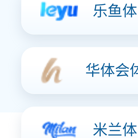
延伸阅读
孙继海出言不逊，被全网群嘲：少去攻击同行
近日，前国脚孙继海因在直播中对某位现役球员出言不
2026-06-09