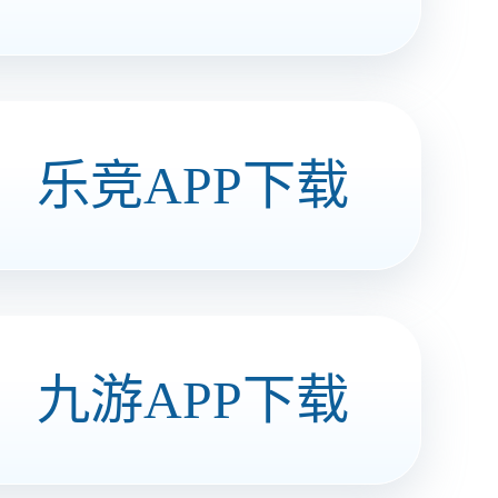
为零，大师赛争冠
的硬地赛场上再次陷入尴尬境地——尽...