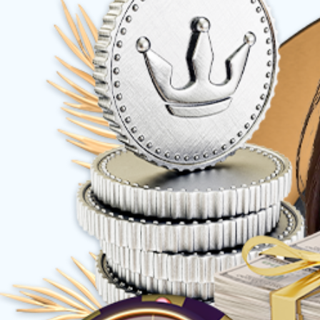
格赛名额全力冲刺的“大黄蜂”浇了一盆
联赛还剩关键数轮、欧冠席位争夺白热化