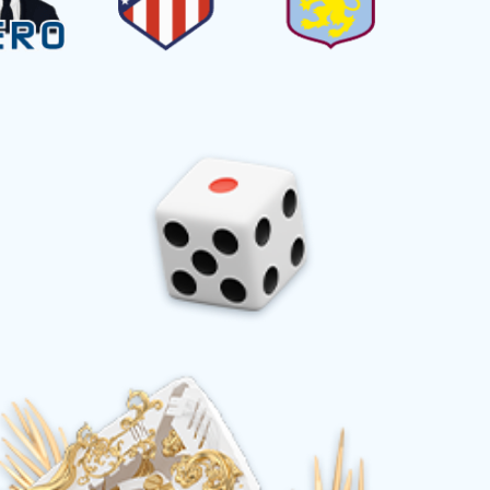
维撕裂将缺席数周，这无疑给正在为欧冠资