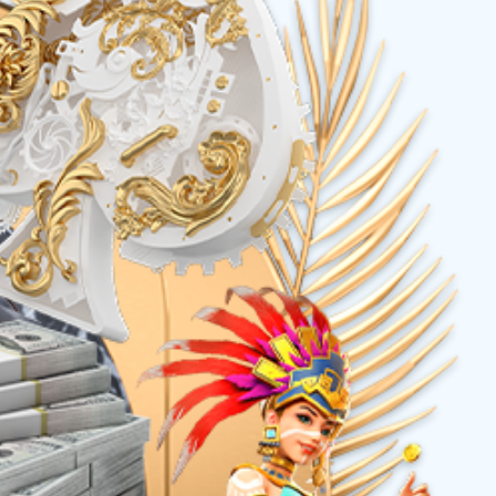
力仍是球队战术体系中不可或缺的一环。在